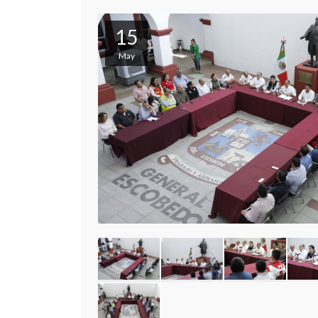
15
May