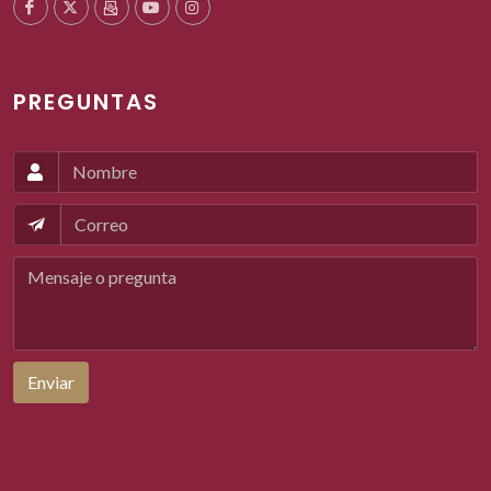
PREGUNTAS
Enviar