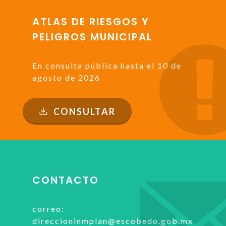
ATLAS DE RIESGOS Y
PELIGROS MUNICIPAL
En consulta pública hasta el 10 de
agosto de 2026
CONSULTAR
CONTACTO
correo:
direccioninmplan@escobedo.gob.mx