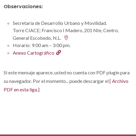
Observaciones:
Secretaría de Desarrollo Urbano y Movilidad.
Torre CIACE; Francisco I Madero, 201 Nte, Centro,
General Escobedo, N.L.
Horario: 9:00 am – 3:00 pm.
Anexo Cartográfico
Si este mensaje aparece, usted no cuenta con PDF plugin para
su navegador. Por el momento... puede descargar el
[ Archivo
PDF en esta liga.]