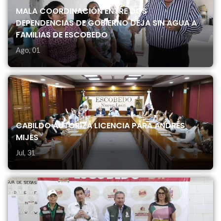
MALA COORDINACIÓN ENTRE DOS
DEPENDENCIAS DE GOBIERNO DEJA SIN AGUA A
FAMILIAS DE ESCOBEDO
Ago, 01
CABILDO AUTORIZA LICENCIA PARA ANDRÉS
MIJES
Jul, 31